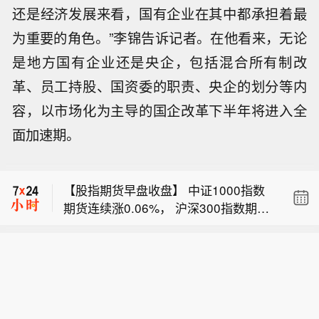
还是经济发展来看，国有企业在其中都承担着最
为重要的角色。”李锦告诉记者。在他看来，无论
是地方国有企业还是央企，包括混合所有制改
革、员工持股、国资委的职责、央企的划分等内
容，以市场化为主导的国企改革下半年将进入全
【国债期货早盘收盘】 30年期主力合约
面加速期。
跌0.13%， 10年期主力合约跌0.04%，
【午评：创业板指冲高回落跌0.67%，
5年期主力合约跌0.01%， 2年期主力合
贵金属、煤炭开采加工板块涨幅居前】
约基本持平。
【股指期货早盘收盘】 中证1000指数
三大指数早盘涨跌不一，截至午盘，上
期货连续涨0.06%， 沪深300指数期货
证指数涨0.01%，深证成指跌0.52%，
【国债期货早盘收盘】 30年期主力合约
连续跌0.45%， 中证500指数期货连续
创业板指跌0.67%，北证50跌0.38%，
跌0.13%， 10年期主力合约跌0.04%，
跌0.36%， 上证50指数期货连续跌0.3
科创50指数跌0.16%。全市场成交额17
【午评：创业板指冲高回落跌0.67%，
5年期主力合约跌0.01%， 2年期主力合
8%。
651亿元，较上日放量626亿元，全市场
贵金属、煤炭开采加工板块涨幅居前】
约基本持平。
超3700只个股下跌。板块题材上，电子
三大指数早盘涨跌不一，截至午盘，上
化学品、贵金属、煤炭开采加工、元
证指数涨0.01%，深证成指跌0.52%，
件、通信设备板块涨幅居前；教育、汽