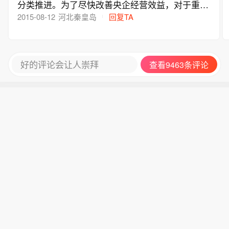
和半成品价格也水涨船高，但没有及时组织人员进
分类推进。为了尽快改善央企经营效益，对于重组
板块持续走低，北汽蓝谷、众泰汽车、
行评估，使很多能够正常生产企业出现（虚假的）
整合可明显减少重复建设，有利于优化资源、改善
2015-08-12
河北秦皇岛
回复TA
江淮汽车跌幅居前。
负债率过高，甚至超过100% ，致使银行(卡脖子）
竞争格局，减少人财物的浪费而，提升盈利能力，
限制或停止贷款，导致很多企业停产或半停产，逐
更有利于国际市场开拓的，必须抓紧研究制定重组
渐变成亏损企业，下岗（后来改叫失业）人员越来
整合方案，不可久拖不决。对于不具备重组整合条
好的评论会让人崇拜
查看9463条评论
越多。为后来企业改制----私有化奠定了基础，为
件不到重组整合时机的，不可急于求成。
贪腐和损害职工利益有了可乘之机。