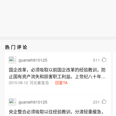
创业板指跌0.67%，北证50跌0.38%，
车整车、电力、证券、港口航运板块跌
科创50指数跌0.16%。全市场成交额17
幅居前。盘面上，贵金属板块高开低
651亿元，较上日放量626亿元，全市场
走，涨幅收窄，招金黄金涨超5%，山金
超3700只个股下跌。板块题材上，电子
国际、西部黄金、兴业银锡涨幅居前。
化学品、贵金属、煤炭开采加工、元
电子化学品板块低开高走，江化微涨
件、通信设备板块涨幅居前；教育、汽
停，中巨芯盘中触及20cm涨停，宏和科
车整车、电力、证券、港口航运板块跌
技、华特气体、中船特气涨幅居前。煤
热门评论
幅居前。盘面上，贵金属板块高开低
炭开采加工板块震荡走高，昊华能源涨
走，涨幅收窄，招金黄金涨超5%，山金
停，淮北矿业、晋控煤业、潞安环能涨
guanwh610125
511
国际、西部黄金、兴业银锡涨幅居前。
幅居前。教育板块集体回调，凯文教
电子化学品板块低开高走，江化微涨
国企改革，必须吸取以前国企改革的经验教训，防
育、中公教育领跌板块，全通教育、传
停，中巨芯盘中触及20cm涨停，宏和科
止国有资产流失和损害职工利益。上世纪八十年代
智教育、昂立教育跌幅居前。汽车整车
技、华特气体、中船特气涨幅居前。煤
中期价格双轨制，使国企有些平价原材料倒到非国
2015-08-12
河北秦皇岛
回复TA
板块持续走低，北汽蓝谷、众泰汽车、
炭开采加工板块震荡走高，昊华能源涨
江淮汽车跌幅居前。
企或几次加价后回到原国企，使国企成本上升、利
停，淮北矿业、晋控煤业、潞安环能涨
润下滑或亏损。摸着石头过河的企业改革也使不少
幅居前。教育板块集体回调，凯文教
guanwh610125
231
企业利润下滑或亏损，有些年份国家利税率明显下
育、中公教育领跌板块，全通教育、传
降。后来物价飞涨，企业的固定资产、库存原材料
央企整合必须吸取以往经验教训，分清轻重缓急，
智教育、昂立教育跌幅居前。汽车整车