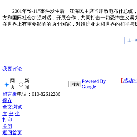
2001年“9·11”事件发生后，江泽民主席当即致电布什总
方和国际社会加强对话，开展合作，共同打击一切恐怖主义暴力
在世界上有重要影响的两个国家，对维护亚太和世界的和平与稳
上一
我要评论
网
新
【
感动2
Powered By
Google
页
闻
留言板
电话：010-82612286
保存
全文浏览
大
中
小
打印
关闭
返回首页