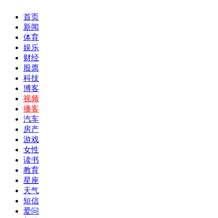
首页
新闻
体育
娱乐
财经
股票
科技
博客
视频
播客
汽车
房产
游戏
女性
读书
教育
星座
天气
短信
爱问