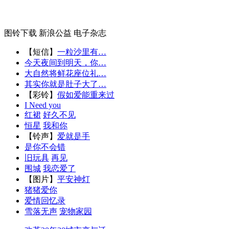
图铃下载
新浪公益
电子杂志
【短信】
一粒沙里有…
今天夜间到明天，你…
大自然将鲜花座位礼…
其实你就是肚子大了…
【彩铃】
假如爱能重来过
I Need you
红裙
好久不见
恒星
我和你
【铃声】
爱就是手
是你不会错
旧玩具
再见
围城
我恋爱了
【图片】
平安神灯
猪猪爱你
爱情回忆录
雪落无声
宠物家园