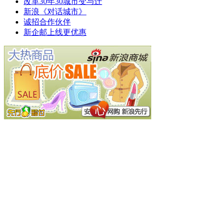
改革30年30城市变与迁
新浪《对话城市》
诚招合作伙伴
新企邮上线更优惠