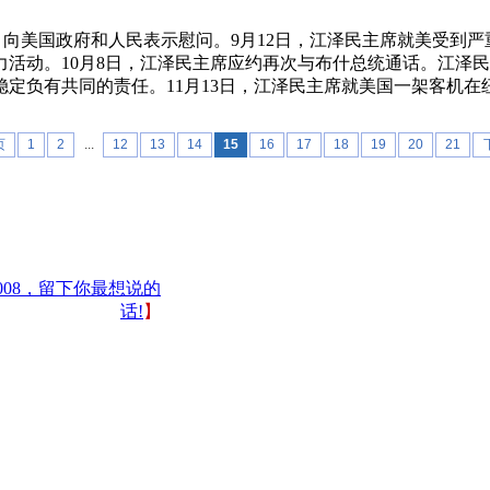
统，向美国政府和人民表示慰问。9月12日，江泽民主席就美受
活动。10月8日，江泽民主席应约再次与布什总统通话。江泽
定负有共同的责任。11月13日，江泽民主席就美国一架客机
页
1
2
...
12
13
14
15
16
17
18
19
20
21
008，留下你最想说的
话!
】