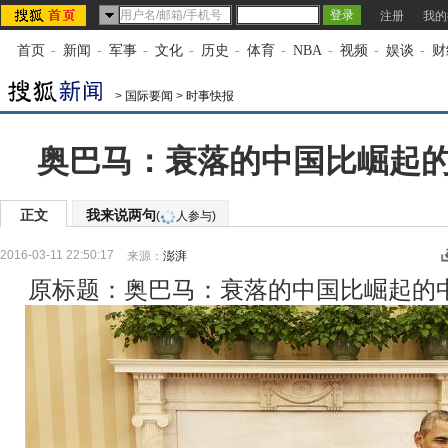
注册
我的
首页
-
新闻
-
军事
-
文化
-
历史
-
体育
-
NBA
-
视频
-
娱谈
-
财
>
国际要闻
>
时事快报
奥巴马：衰落的中国比崛起
正文
我来说两句
(
人参与)
2016-03-11 22:50:17
来源：
澎湃
原标题：奥巴马：衰落的中国比崛起的