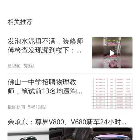
相关推荐
发泡水泥填不满，装修师
傅检查发现漏到楼下：出
风口未延伸到外墙
星视频
5跟贴
佛山一中学招聘物理教
师，笔试前13名均遭淘
汰？教育局：已叫停招
极目新闻
5461跟贴
聘，成立调查组全面核查
余承东：尊界V800、V680新车24小时大定突破3500台