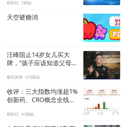
财联社
7跟贴
天空硬糖消
汪峰阻止14岁女儿买大
牌，“孩子应该知道父母的
不易”，称自己买衣服80%
极目新闻
633跟贴
都在淘宝
收评：三大指数均涨超1%
创新药、CRO概念全线走
强
财联社
41跟贴