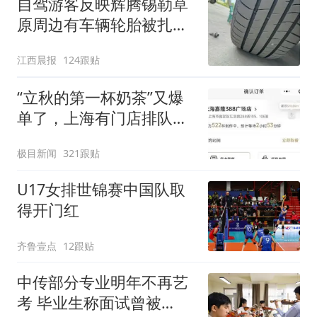
自驾游客反映辉腾锡勒草
原周边有车辆轮胎被扎，
修理店铺换胎价格高达千
江西晨报
124跟贴
元，官方发布情况通报
“立秋的第一杯奶茶”又爆
单了，上海有门店排队超
500杯，店员：今天奶茶
极目新闻
321跟贴
店都很忙，要等2个多小
时
U17女排世锦赛中国队取
得开门红
齐鲁壹点
12跟贴
中传部分专业明年不再艺
考 毕业生称面试曾被