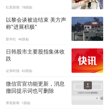
问“如何策划晚会” 专家：
红星新闻
78跟贴
遏制“艺考捷径化”
以黎会谈被迫结束 美方声
称"进展积极"
新华社
46跟贴
日韩股市主要股指集体收
跌
证券时报
62跟贴
微信官宣功能更新，消息
撤回提示词也可删除
界面新闻
1跟贴