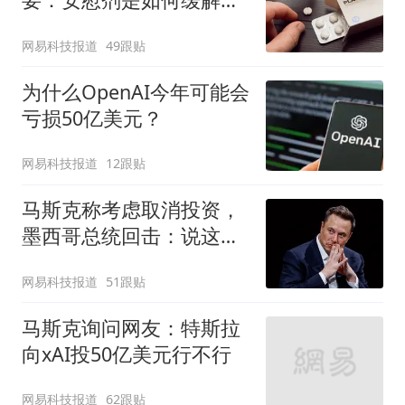
痛的？
网易科技报道
49跟贴
为什么OpenAI今年可能会
亏损50亿美元？
网易科技报道
12跟贴
马斯克称考虑取消投资，
墨西哥总统回击：说这话
太草率
网易科技报道
51跟贴
马斯克询问网友：特斯拉
向xAI投50亿美元行不行
网易科技报道
62跟贴