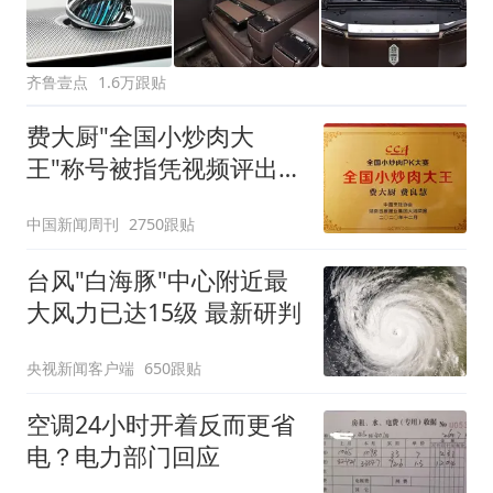
齐鲁壹点
1.6万跟贴
费大厨"全国小炒肉大
王"称号被指凭视频评出
官方回应
中国新闻周刊
2750跟贴
台风"白海豚"中心附近最
大风力已达15级 最新研判
央视新闻客户端
650跟贴
空调24小时开着反而更省
电？电力部门回应