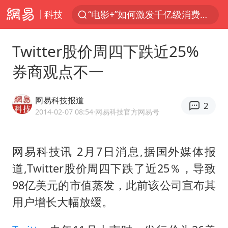
科技
“电影+”如何激发千亿级消费新活力？
全球首个长时储能一体化产业园量产
Twitter股价周四下跌近25%
台风白海豚已进入24小时警戒线
券商观点不一
“秋天的第一杯奶茶”6岁了
上海：台风白海豚或将带来龙卷风
网易科技报道
2
四川宜宾市高县4.9级地震致1人死亡
2014-02-07 08:54
·网易科技官方网易号
中巨芯：上半年归母净利润1405.77万元
网易科技讯 2月7日消息,据国外媒体报
38岁演员求职万岁山NPC成功
道,Twitter股价周四下跌了近25％，导致
胜宏科技：股票交易异常波动
98亿美元的市值蒸发，此前该公司宣布其
国乒男单横滨冠军赛全军覆没
用户增长大幅放缓。
胡彦斌获《歌手2026》歌王