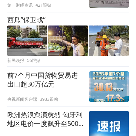
第一财经资讯
421跟贴
西瓜“保卫战”
新民晚报
56跟贴
前7个月中国货物贸易进
出口超30万亿元
央视新闻客户端
3933跟贴
欧洲热浪愈演愈烈 匈牙利
地区电价一度飙升至500
欧元/兆瓦时