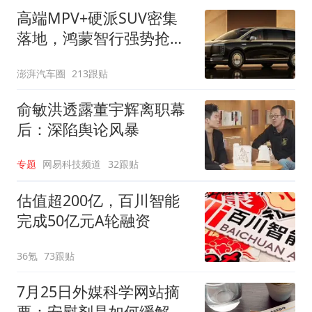
高端MPV+硬派SUV密集
落地，鸿蒙智行强势抢占
自主高端市场制高点
澎湃汽车圈
213跟贴
俞敏洪透露董宇辉离职幕
后：深陷舆论风暴
专题
网易科技频道
32跟贴
估值超200亿，百川智能
完成50亿元A轮融资
36氪
73跟贴
7月25日外媒科学网站摘
要：安慰剂是如何缓解疼