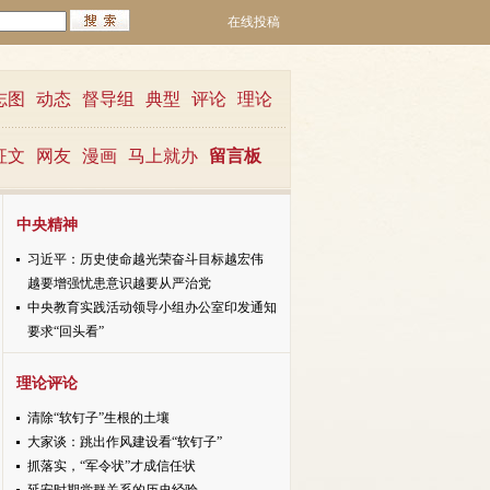
在线投稿
志图
动态
督导组
典型
评论
理论
征文
网友
漫画
马上就办
留言板
中央精神
习近平：历史使命越光荣奋斗目标越宏伟
越要增强忧患意识越要从严治党
中央教育实践活动领导小组办公室印发通知
要求“回头看”
理论评论
清除“软钉子”生根的土壤
大家谈：跳出作风建设看“软钉子”
抓落实，“军令状”才成信任状