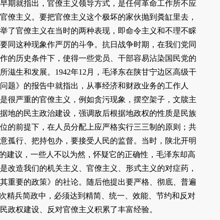
早期就指出，官僚主义领导方式，是任何革命工作所不应
官僚主义。要把官僚主义这个极坏的家伙抛到粪缸里去，
举了官僚主义在当时的两种表现，即命令主义和不理不睬
要同这种现象作严厉的斗争。抗日战争时期，在我们党同
作的历史条件下，使得一些党员、干部容易沾染国民党的
滋生和发展。1942年12月，毛泽东在陕甘宁边区高级干
问题》的报告中就指出，从事经济和财政业务的工作人
是很严重的官僚主义，例如贪污现象，摆空架子，文牍主
据地的民主政治建设，强调敌后根据地政权的性质是民族
位的前提下，在人员分配上应严格实行三三制的原则；共
意孤行、把持包办，要接受人民的监督。当时，陕北开明
”的建议，一些人不以为然，怀疑它的正确性，毛泽东却高
是改造我们的机关主义、官僚主义、形式主义的对症药，
其重要的政策》的社论。随后他提出要严格、彻底、普遍
这次精兵简政中，必须达到精简、统一、效能、节约和反对
民政权建设、反对官僚主义积累了丰富经验。