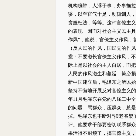
机构臃肿，人浮于事，办事拖拉
诿，以至官气十足，动辄训人，
贪赃枉法，等等。这种官僚主义
的表现，因而对社会主义民主具
作风”，他说，官僚主义作风，
（反人民的作风，国民党的作风
党：不要滋长官僚主义作风，不
际上是以社会的主人自居，而把
人民的作风滋生和蔓延，势必损
新中国建立后，毛泽东之所以始
坚持不懈地开展反对官僚主义的
年11月毛泽东在党的八届二中
的问题，骂群众，压群众，总是
掉。毛泽东也不断对“摆老爷架
评。他要求干部要密切联系群众
果活得不耐烦了，搞官僚主义，