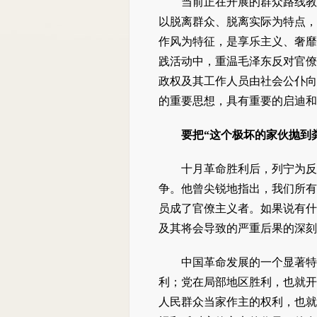
当前正在开展的群众路线教
以脱离群众、脱离实际为特点，
作风为特征，是享乐主义、奢靡
践活动中，重温毛泽东反对官僚
政权及其工作人员由社会公仆向
的重要思想，具有重要的启迪和
要把“这个极坏的家伙抛到
十月革命胜利后，列宁为反
争。他曾尖锐地指出，我们所有
员成了官僚主义者。如果说有什
及其将会导致的严重后果的深刻
中国革命发展的一个显著特
利；党在局部地区胜利，也就开
人民群众当家作主的权利，也就