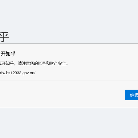
离开知乎
离开知乎，请注意您的账号和财产安全。
wsfw.hs12333.gov.cn/
继