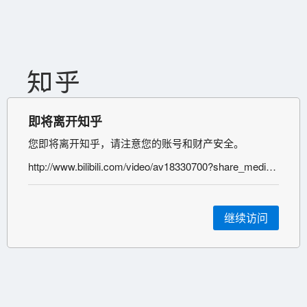
即将离开知乎
您即将离开知乎，请注意您的账号和财产安全。
http://www.bilibili.com/video/av18330700?share_medium=android&share_source=copy_link&bbid=E9ACB2CC-8B6B-4C85-8F1A-4CC83BE1820A27116infoc&ts=1516385178542
继续访问