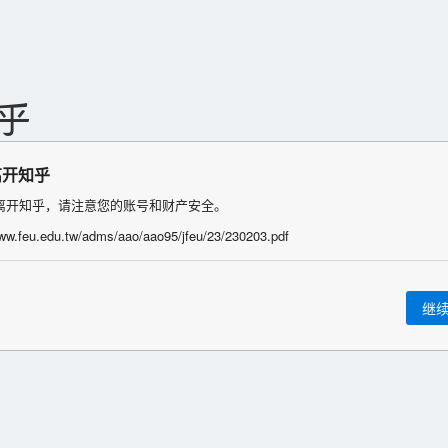
离开知乎
离开知乎，请注意您的账号和财产安全。
www.feu.edu.tw/adms/aao/aao95/jfeu/23/230203.pdf
继