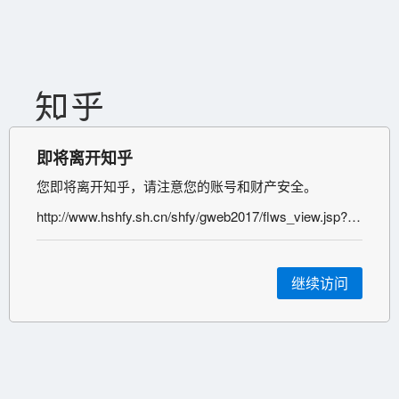
即将离开知乎
您即将离开知乎，请注意您的账号和财产安全。
http://www.hshfy.sh.cn/shfy/gweb2017/flws_view.jsp?pa=adGFoPaOoMjAyMqOpu6YwMTEw0Myz9TI3usUmd3N4aD0xz
继续访问