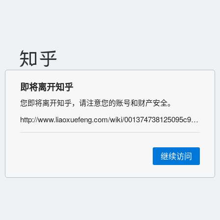
即将离开知乎
您即将离开知乎，请注意您的账号和财产安全。
http://www.liaoxuefeng.com/wiki/001374738125095c955c1e6d8bb493182103fac9270762a000
继续访问