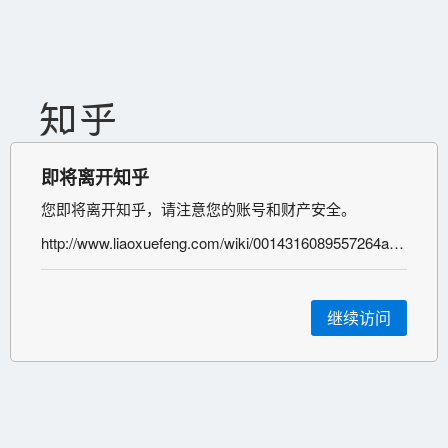
即将离开知乎
您即将离开知乎，请注意您的账号和财产安全。
http://www.liaoxuefeng.com/wiki/0014316089557264a6b348958f449949df42a6d3a2e542c000/00143167793538255adf33371774853a0ef943280573f4d000
继续访问