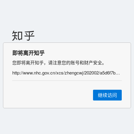
即将离开知乎
您即将离开知乎，请注意您的账号和财产安全。
http://www.nhc.gov.cn/xcs/zhengcwj/202002/a5d6f7b8c48c451c87dba14889b30147/files/3514cb996ae24e2faf65953b4ecd0df4.pdf
继续访问