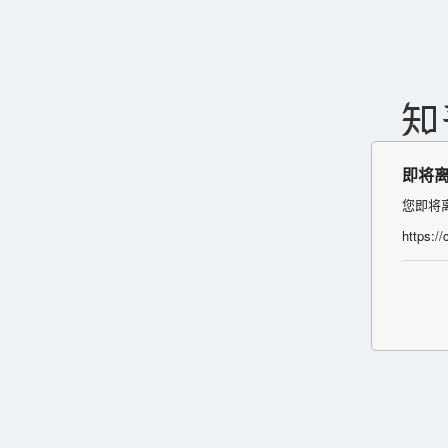
即将
您即将
https://