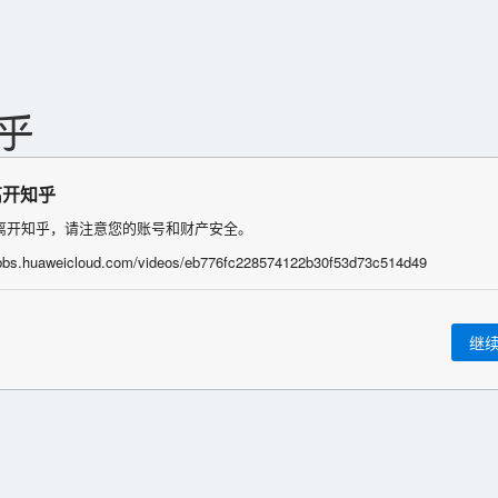
离开知乎
离开知乎，请注意您的账号和财产安全。
/bbs.huaweicloud.com/videos/eb776fc228574122b30f53d73c514d49
继