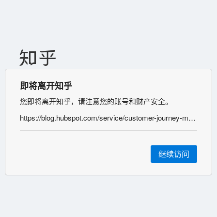
即将离开知乎
您即将离开知乎，请注意您的账号和财产安全。
https://blog.hubspot.com/service/customer-journey-map?hubs_content=www.hubspot.com/use-case/generate-leads&hubs_content-cta=nav-resources-blogs
继续访问