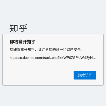
即将离开知乎
您即将离开知乎，请注意您的账号和财产安全。
https://c.duomai.com/track.php?k=WP0ZSPklWdlZyN4MTPklWYmYDO5IDNy0DZp9VZ0l2cmYiRyUSbvNmLsxWYtZnL3d3dGJTJGJTJBNTJzBHd0h
继续访问