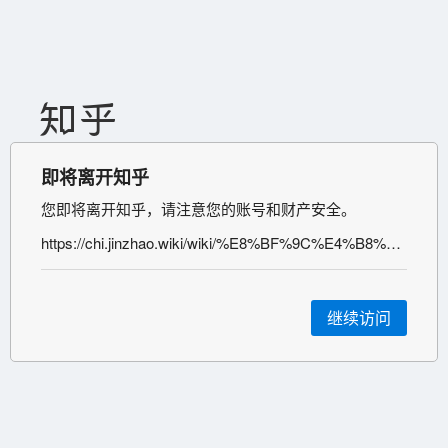
即将离开知乎
您即将离开知乎，请注意您的账号和财产安全。
https://chi.jinzhao.wiki/wiki/%E8%BF%9C%E4%B8%9C%E5%8D%8E%E4%BA%BA%E5%BC%BA%E5%88%B6%E6%B5%81%E9%85%8D#cite_ref-28
继续访问