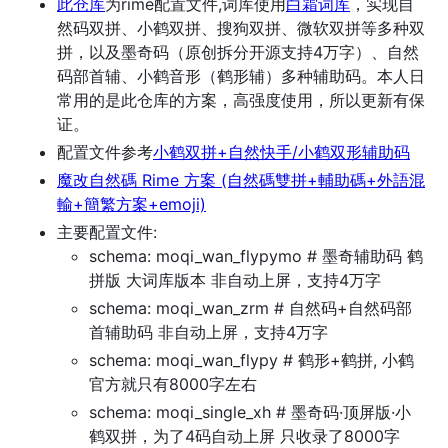
此仓库
为rime配置文件,词库使用
白霜词库
，实现自
然码双拼、小鹤双拼、搜狗双拼、微软双拼等多种双
拼，以及墨奇码（原创拆分开源支持4万字）、自然
码部首辅、小鹤音形（鹤形辅）多种辅助码。本人日
常用的是此仓库的方案，高强度使用，所以更新有保
证。
配置文件参考
小鹤双拼+自然快手/小鹤双形辅助码
魔改自然碼 Rime 方案 (自然碼雙拼+輔助碼+外語混
輸+簡繁方案+emoji)
主要配置文件:
schema: moqi_wan_flypymo # 墨奇辅助码 鹤
拼版 大词库版本 非自动上屏，支持4万字
schema: moqi_wan_zrm # 自然码+自然码部
首辅助码 非自动上屏，支持4万字
schema: moqi_wan_flypy # 鹤形+鹤拼, 小鹤
官方就只有8000字左右
schema: moqi_single_xh # 墨奇码·顶屏版·小
鹤双拼，为了4码自动上屏 只收录了8000字