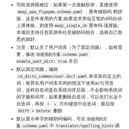
写给选择困难症：如果第一次接触双拼，直接使用
，墨奇辅助码 鹤拼
moqi_wan_flypymo.schema.yaml
版，这是作者用的方案;如果追求类似五笔的4码自动
上屏体验，则使用
墨奇码·顶屏版;
moqi_single_xh
本项目支持任意双拼和任意辅助码组合，选择自己熟
悉的就好。
注意：默认关了用户词库（为了固定词频），如有需
要，修改
你使用的方案.schema.yaml 
开启
enable_user_dict: true
默认固定词频，编辑
来添加自定义的
cn_dicts_common/user.dict.yaml
词；推荐在用户词库关闭的情况下使用ac引导造
词，这样自造词是在系统词库后面，不会影响系统词
的字频和词序；如果要删除自造词，可以先打出这个
自造词，再按
方向键选中自造词，最后按
↑
↓
删除
Shift + Delete
默认显示单字的辅助码编码，可在
你使用的方
中
调
案.schema.yaml
translator/spelling_hints