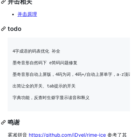
并击相关
并击原理
todo
4字成语的码表优化 补全

墨奇音形自然码下 e简码问题修复

墨奇音形自动上屏版，4码为词，4码+/自动上屏单字，a-z顶词

出简让全的开关、tab提示的开关

字典功能，反查时生僻字显示读音和释义

鸣谢
雾凇拼音
https://github.com/iDvel/rime-ice
参考了其