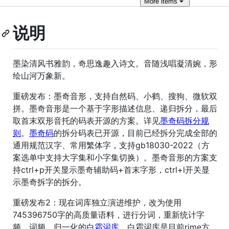
More
items
说明
墨染清风书雅韵，奇思逸趣入诗文。音随浅唱凝清婉，形
绘山河万象新。
重磅发布：墨奇音形，支持自然码、小鹤、搜狗、微软双
拼。墨奇音形是一个基于字形描述信息、递归拆分，最后
取首末双形音托的码表开源的方案。详见
墨奇码拆分规
则
。
墨奇码
的拆分码表已开源，目前已经拆分完成全部的
通用规范汉字、常用繁体字，支持gb18030-2022（方
案选单中支持大字集和小字集切换）。墨奇音形的方案支
持ctrl+p开关显示墨奇辅助码+首末字形，ctrl+l开关显
示墨奇拆字的拆分。
重磅发布2：现在词库独立演进维护，改为使用
745396750字的高质量语料，进行分词，重新统计字
频、词频，归一化的
白霜词库
，白霜词库是目前rime方