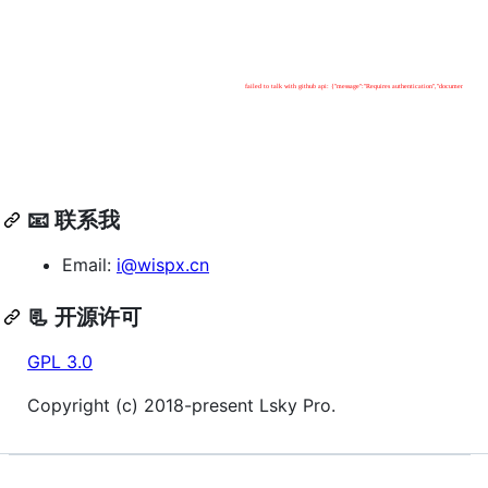
📧 联系我
Email:
i@wispx.cn
📃 开源许可
GPL 3.0
Copyright (c) 2018-present Lsky Pro.