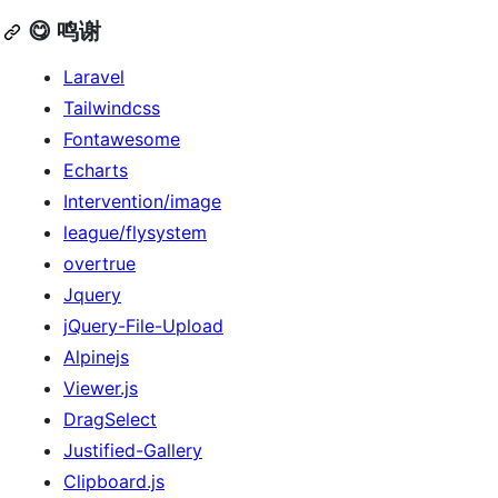
😋 鸣谢
Laravel
Tailwindcss
Fontawesome
Echarts
Intervention/image
league/flysystem
overtrue
Jquery
jQuery-File-Upload
Alpinejs
Viewer.js
DragSelect
Justified-Gallery
Clipboard.js