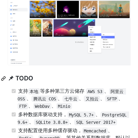
📌 TODO
支持
等多种第三方云储存
、
本地
AWS S3
阿里云 
、
、
、
、
、
OSS
腾讯云 COS
七牛云
又拍云
SFTP
、
、
FTP
WebDav
Minio
多种数据库驱动支持，
、
MySQL 5.7+
PostgreSQL 
、
、
9.6+
SQLite 3.8.8+
SQL Server 2017+
支持配置使用多种缓存驱动，
、
Memcached
、
、等其他关系型数据库，默认以