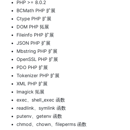
PHP >= 8.0.2
BCMath PHP 扩展
Ctype PHP 扩展
DOM PHP 拓展
Fileinfo PHP 扩展
JSON PHP 扩展
Mbstring PHP 扩展
OpenSSL PHP 扩展
PDO PHP 扩展
Tokenizer PHP 扩展
XML PHP 扩展
Imagick 拓展
exec、shell_exec 函数
readlink、symlink 函数
putenv、getenv 函数
chmod、chown、fileperms 函数