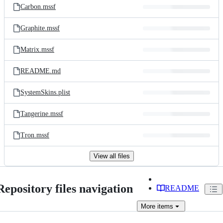
Carbon.mssf
Graphite.mssf
Matrix.mssf
README.md
SystemSkins.plist
Tangerine.mssf
Tron.mssf
View all files
Repository files navigation
README
More
items