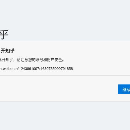
离开知乎
离开知乎，请注意您的账号和财产安全。
/m.weibo.cn/1243861097/4630735099791858
继