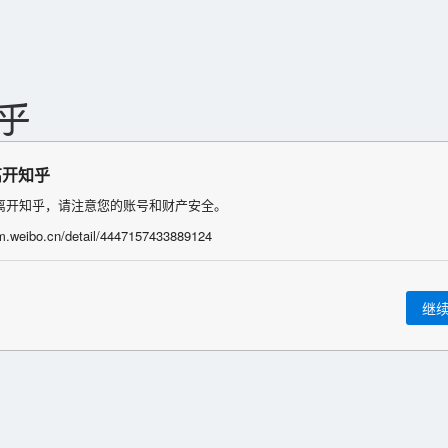
离开知乎
离开知乎，请注意您的账号和财产安全。
/m.weibo.cn/detail/4447157433889124
继