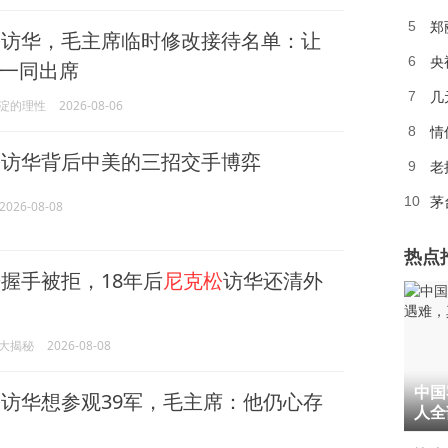
郑
5
松
访华，毛主席临时修改接待名单：让
央
6
一同出席
几
7
淀的理性
2026-08-06
情
8
松
访华背后中美的三招交手博弈
老
9
茅
10
2026-08-08
热点
握手被拒，18年后
尼克松
访华还清外
大揭秘
2026-08-08
1
中国
松
访华想参观39军，毛主席：他仍心存
2
人全
3