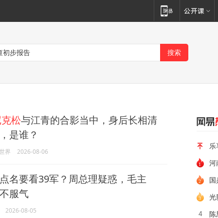
尼克松
与江青的合影当中，身后长相清
，是谁？
乐
世界
2026-08-06
河
点名要看39军？周总理疑惑，毛主
国
不服气
光
2026-08-05
陈
4