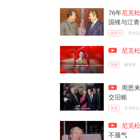
76年
尼克
国锋与江青
网易号
历史沉
尼克
视频
臧老师
周恩来
交旧账
视频
全球热点
尼克
不服气