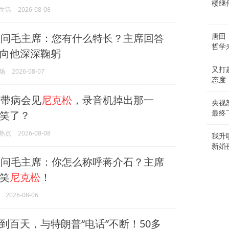
楼继
生活
2026-08-08
松
问毛主席：您有什么特长？主席回答
唐田
哲学
向他深深鞠躬
又打
场
2026-08-07
态度
带病会见
尼克松
，录音机掉出那一
央视
笑了？
最终
热点
2026-08-08
我升
新婚
松
问毛主席：你怎么称呼蒋介石？主席
笑
尼克松
！
2026-08-06
到百天，与特朗普“电话”不断！50多