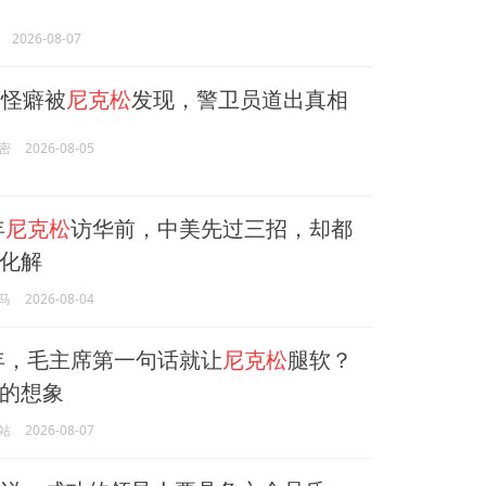
2026-08-07
怪癖被
尼克松
发现，警卫员道出真相
密
2026-08-05
年
尼克松
访华前，中美先过三招，却都
化解
马
2026-08-04
2年，毛主席第一句话就让
尼克松
腿软？
的想象
站
2026-08-07