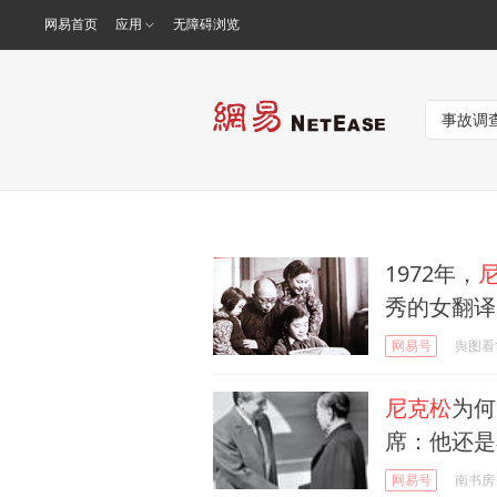
网易首页
应用
无障碍浏览
1972年，
秀的女翻译
网易号
舆图看
尼克松
为何
席：他还是
网易号
南书房