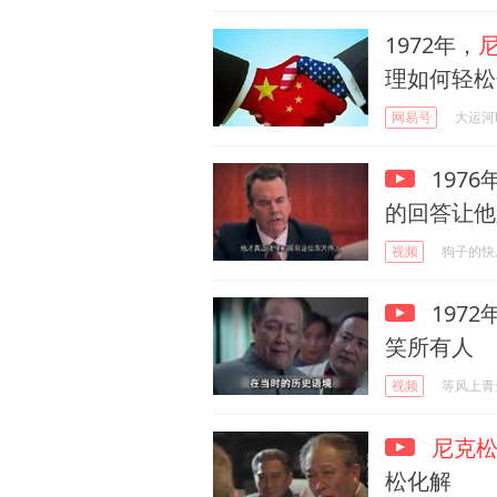
1972年，
理如何轻松
网易号
大运河
1976
的回答让他
视频
狗子的快
197
笑所有人
视频
等风上青
尼克
松化解