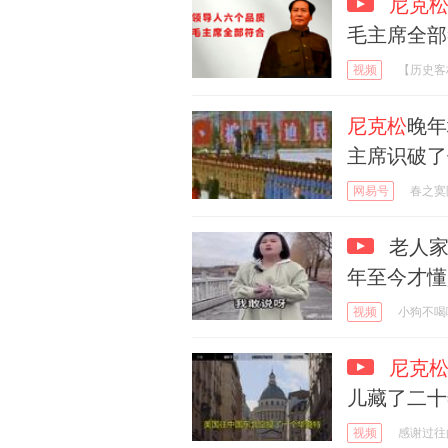
尼克
毛主席全部
视频
【历史客
尼克松
晚年
主席识破了
网易号
春之寞
老人家
年至今才懂
视频
小狗不喝
尼克
儿藏了二十
视频
感谢过往