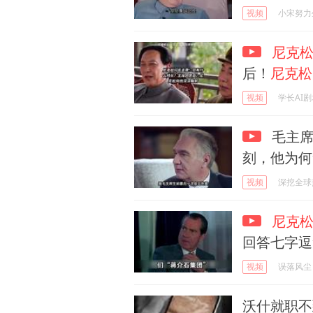
视频
小宋努力
尼克
后！
尼克松
视频
学长AI剧
毛主席
刻，他为何
视频
深挖全球
尼克
回答七字逗
视频
误落风尘
沃什就职不