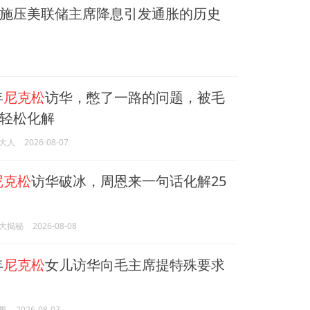
施压美联储主席降息引发通胀的历史
年
尼克松
访华，憋了一路的问题，被毛
轻松化解
大人
2026-08-07
尼克松
访华破冰，周恩来一句话化解25
大揭秘
2026-08-08
年
尼克松
女儿访华向毛主席提特殊要求
界
2026-08-07