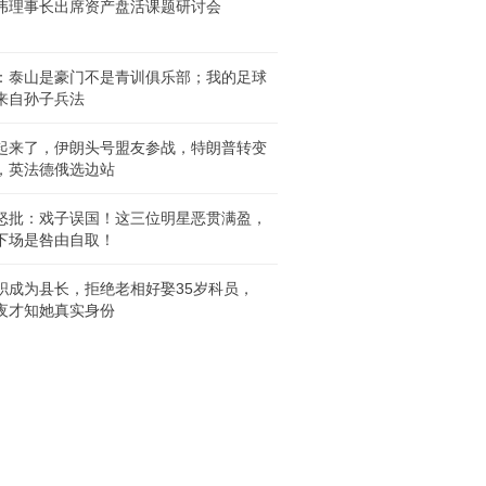
伟理事长出席资产盘活课题研讨会
：泰山是豪门不是青训俱乐部；我的足球
来自孙子兵法
起来了，伊朗头号盟友参战，特朗普转变
，英法德俄选边站
怒批：戏子误国！这三位明星恶贯满盈，
下场是咎由自取！
职成为县长，拒绝老相好娶35岁科员，
夜才知她真实身份