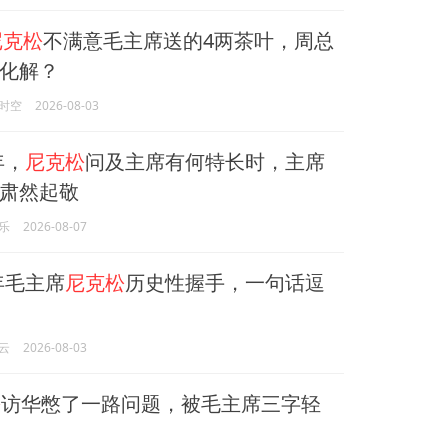
尼克松
不满意毛主席送的4两茶叶，周总
化解？
时空
2026-08-03
年，
尼克松
问及主席有何特长时，主席
肃然起敬
乐
2026-08-07
2年毛主席
尼克松
历史性握手，一句话逗
云
2026-08-03
松
访华憋了一路问题，被毛主席三字轻