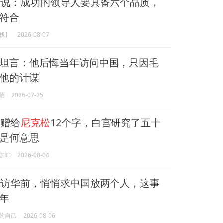
松
说：成功的领导人要具备六个品质，
符合
栈】
2026-08-07
坦言：他后悔当年访问中国，只因毛
他的计谋
陌
2026-07-25
赠给
尼克松
12个字，白宫研究了五十
是何意思
咖啡
2026-08-04
松
访华前，悄悄求中国放两个人，这事
年
的自己
2026-08-06