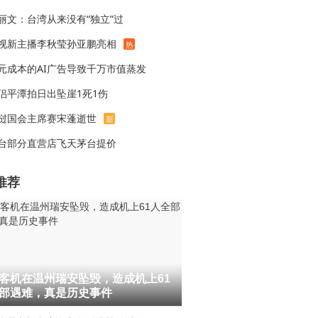
丽文：台湾从来没有“独立”过
视新主播李秋莹孙亚鹏亮相
热
元成本的AI广告导致千万市值蒸发
侣平潭拍日出坠崖1死1伤
挝国会主席赛宋蓬逝世
新
台部分直营店飞天茅台提价
推荐
客机在温州瑞安坠毁，造成机上61
部遇难，真是历史事件