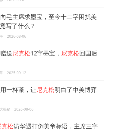
松
向毛主席求墨宝，至今十二字困扰美
竟写了什么？
手
2026-08-06
赠送
尼克松
12字墨宝，
尼克松
回国后
章
2025-09-12
用一杯茶，让
尼克松
明白了中美博弈
大揭秘
2026-08-06
尼克松
访华遇打倒美帝标语，主席三字