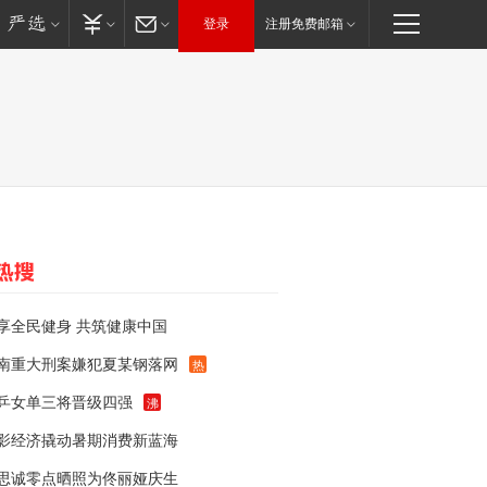
登录
注册免费邮箱
享全民健身 共筑健康中国
南重大刑案嫌犯夏某钢落网
热
乒女单三将晋级四强
沸
影经济撬动暑期消费新蓝海
思诚零点晒照为佟丽娅庆生