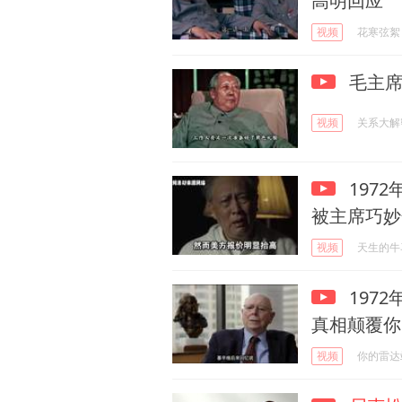
高明回应
视频
花寒弦絮
毛主席
视频
关系大解
1972
被主席巧妙
视频
天生的牛
197
真相颠覆你
视频
你的雷达