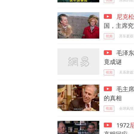
尼克
国，主席究
视频
开车要双
毛泽东
竟成谜
视频
关系新篇
毛主席
的真相
视频
全球风情
1972