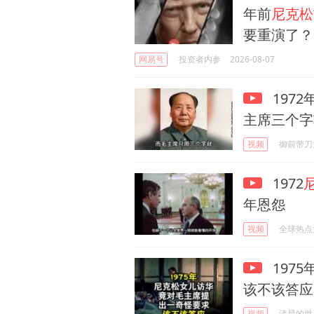
年前
尼克松
要重演了？
网易号
投资者内参
2026-08-07
1972
主席三个字
视频
御前带刀
1972
年恩怨
视频
全球热点
1975
该不该答应
视频
清晨的世