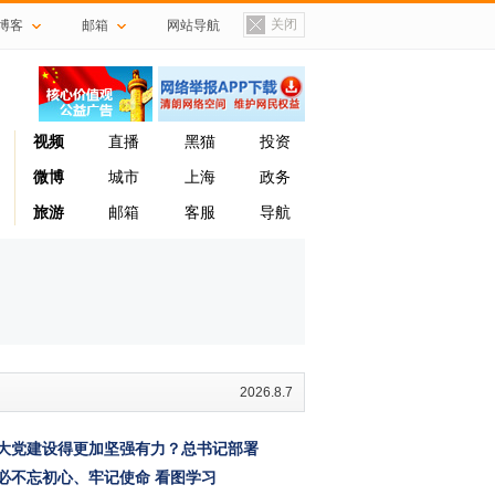
关闭
博客
邮箱
网站导航
置顶
视频
直播
黑猫
投资
微博
城市
上海
政务
旅游
邮箱
客服
导航
2026.8.7
大党建设得更加坚强有力？总书记部署
必不忘初心、牢记使命
看图学习