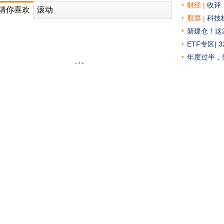
财经 |
收评
猜你喜欢
滚动
牌大全
新浪e站
高清实拍
我要投诉
股票 |
科技
新建仓！这
ETF专区|
年度过半，
科技 |
字节跳
智己汽车Ap
还没把英伟
汽车
|
纵横F
前主编Gl
界杯？
前主编Gl
长城汽车7月销量10.8万 同比增3.54%
方质疑
等下班神器
体育
汽车
票
英超
西甲
欧冠
中国篮球
排行
排行榜
新能源
对话单场101分的“江西球王”：曾是CUBA赛区得分王，