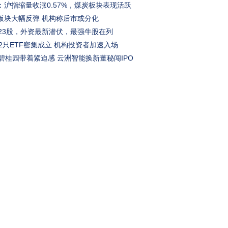
：沪指缩量收涨0.57%，煤炭板块表现活跃
板块大幅反弹 机构称后市或分化
23股，外资最新潜伏，最强牛股在列
32只ETF密集成立 机构投资者加速入场
碧桂园带着紧迫感
云洲智能换新董秘闯IPO
动推出大模型SeedRealtime
p苹果端突然“下架”！App频“罢工”
达送上天，SpaceX股价先跌入地了
700限时权益价29.99万元起
obal丨外媒：特朗普阴影下：谁动了我们的世
obal丨外媒：特朗普宣布哈马斯解除武装，以
！3秒加载完的魔性游戏
购车
找车
汽车热搜榜
车型库
新车
导购
说车
试车
新闻
解析
报价
图片
全新smart精灵1号 14.99万起