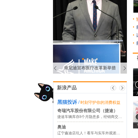
新浪产品
黑猫投诉 /
全
车
时刻守护你的消费权益
新浪e站
8-11万
11-15万
15-20万
5-8
奇瑞汽车股份有限公司（捷途）
捷途车辆库存8个月隐患多，经销商交车前未整备
25-35万
35-50万
更多价格
20-
奥迪
辽宁鑫迪店坑人！看车与实车外观差，交的定金咋退？
紧凑型
中型
SUV
小