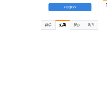
全
新浪e站
高清实拍
品
我要投诉
留学
热卖
新款
淘宝
体坛快讯
更多>>
彩
萨拉赫抵达土耳其伊斯坦布尔，即将加盟
特拉布宗体育，并受到球迷的热烈欢迎！
HWG | 阿森纳签下吉马良斯，转会费7500