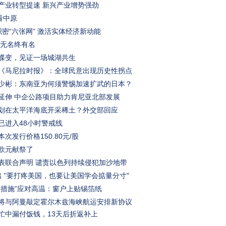
产业转型提速 新兴产业增势强劲
看中原
织密“六张网” 激活实体经济新动能
 无名终有名
蝶变，见证一场城湖共生
《马尼拉时报》：全球民意出现历史性拐点
少彬：东南亚为何须警惕加速扩武的日本？
延伸 中企公路项目助力肯尼亚北部发展
划在太平洋海底开采稀土？外交部回应
已进入48小时警戒线
次发行价格150.80元/股
欧元献祭了
表联合声明 谴责以色列持续侵犯加沙地带
出 "要打疼美国，也要让美国学会掂量分寸"
端措施”应对高温：窗户上贴锡箔纸
将与阿曼敲定霍尔木兹海峡航运安排新协议
忙中漏付饭钱，13天后折返补上