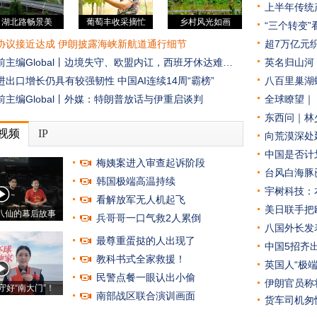
上半年传统
湖北路畅景美
葡萄丰收采摘忙
乡村风光如画
“三个转变”
协议接近达成 伊朗披露海峡新航道通行细节
超7万亿元
前主编Global丨边境失守、欧盟内讧，西班牙休达难…
英名归山河
进出口增长仍具有较强韧性
中国AI连续14周“霸榜”
八百里巢湖
前主编Global丨外媒：特朗普放话与伊重启谈判
全球瞭望｜
东西问｜林
视频
IP
向荒漠深处
中国是否计
梅姨案进入审查起诉阶段
台风白海豚
韩国极端高温持续
宇树科技：本
看解放军无人机起飞
美日联手把
八仙的幕后故事
兵哥哥一口气救2人累倒
八国外长发
黑猫投诉 /
型大全
时刻守护你的消费权益
新浪e站
最尊重蛋挞的人出现了
中国5招齐
万
8-11万
11-15万
15-20万
小电科技
教科书式全家救援！
英国人“极
租用小电充电宝已经及时归还却被收费99元。2月14日晚6点30分左右在南京市碑亭巷俺村活鱼使用支付宝租用小电充电宝，并于当晚7点25分左右归还充电宝，正确插入卡槽，充电宝指示灯亮起。 2月19日早上7点30分左右收到支付宝扣款99元消息。
25万
25-35万
35-50万
更多价格
民警点餐一眼认出小偷
伊朗官员称
守好“南大门”！
京东客服
南部战区联合演训画面
货车司机匆
就算在质保内也不能质保！京东销售方当时购买时并没有给发票及并没告知需要保留外包装！本来不给发票就有逃税嫌疑！要求京东履行质保义务。
型
紧凑型
中型
SUV