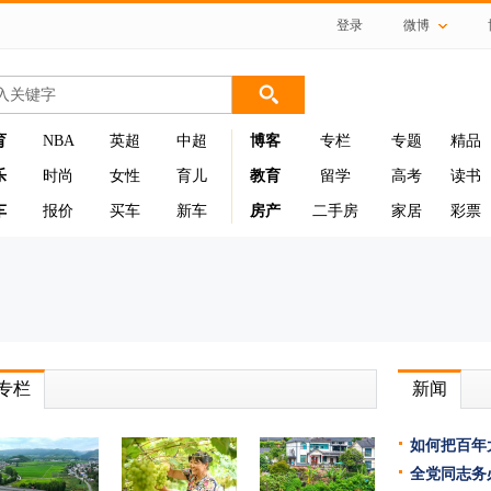
登录
微博
育
NBA
英超
中超
博客
专栏
专题
精品
乐
时尚
女性
育儿
教育
留学
高考
读书
车
报价
买车
新车
房产
二手房
家居
彩票
专栏
新闻
如何把百年
全党同志务