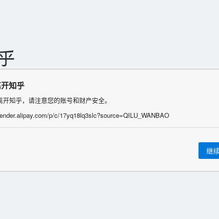
离开知乎
离开知乎，请注意您的账号和财产安全。
/render.alipay.com/p/c/17yq18lq3slc?source=QILU_WANBAO
继