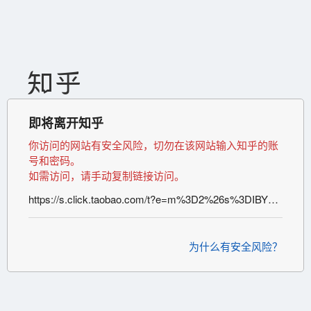
即将离开知乎
你访问的网站有安全风险，切勿在该网站输入知乎的账
号和密码。
如需访问，请手动复制链接访问。
https://s.click.taobao.com/t?e=m%3D2%26s%3DIBYXasbggi4cQipKwQzePOeEDrYVVa64LKpWJ%2Bin0XLjf2vlNIV67u3Sd%2FblDtX2%2Bx%2FKLma%2BVNmhQEN7xn4%2BHIbEG36ONKbKMY%2Fo4Yx0fYXrfVDhiIwFOhYTy%2FVtTsTHmI09YSSDvba43N0zdn%2FHGiRk0y4Jb0RQxg5p7bh%2BFbQ%3D&pvid=10_61.149.15.179_979_1487514546815
为什么有安全风险？