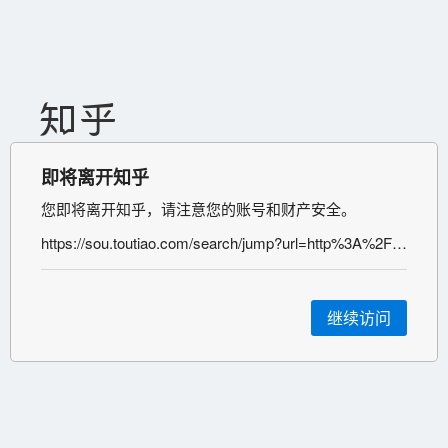
即将离开知乎
您即将离开知乎，请注意您的账号和财产安全。
https://sou.toutiao.com/search/jump?url=http%3A%2F%2Fwww.toutiao.com%2Fa7006988315400339975%2F%3Fchannel%3D%26source%3Dsearch_tab&aid=4916&jtoken=
继续访问