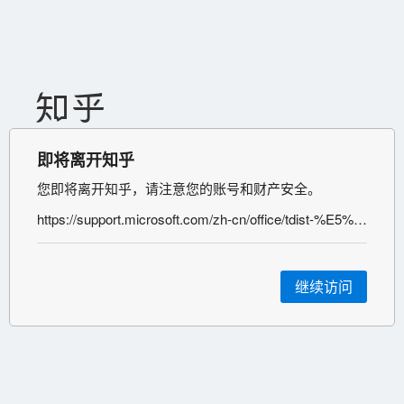
即将离开知乎
您即将离开知乎，请注意您的账号和财产安全。
https://support.microsoft.com/zh-cn/office/tdist-%E5%87%BD%E6%95%B0-630a7695-4021-4853-9468-4a1f9dcdd192?ui=zh-cn&rs=zh-cn&ad=cn
继续访问