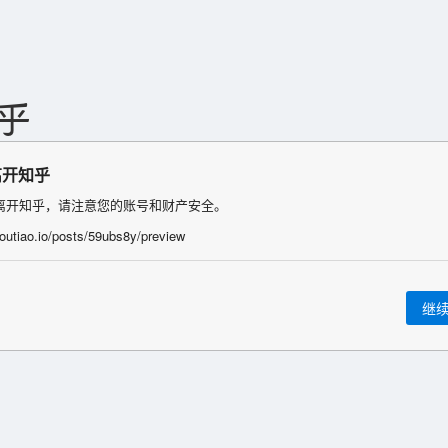
离开知乎
离开知乎，请注意您的账号和财产安全。
/toutiao.io/posts/59ubs8y/preview
继