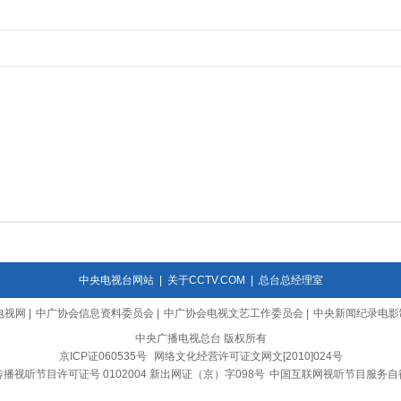
中央电视台网站
|
关于CCTV.COM
|
总台总经理室
电视网
|
中广协会信息资料委员会
|
中广协会电视文艺工作委员会
|
中央新闻纪录电影
中央广播电视总台 版权所有
京ICP证060535号
网络文化经营许可证文网文[2010]024号
播视听节目许可证号 0102004 新出网证（京）字098号
中国互联网视听节目服务自