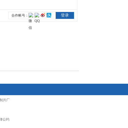
制片厂
律公约