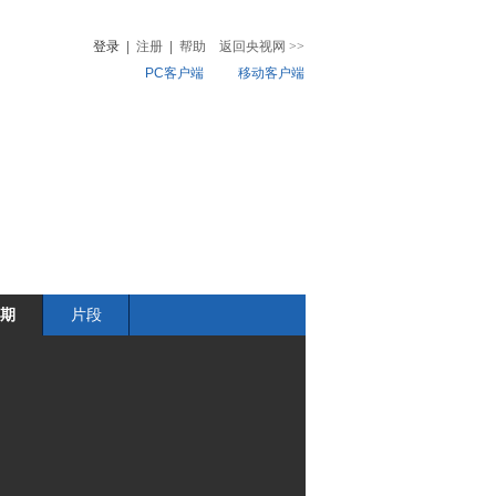
登录
|
注册
|
帮助
返回央视网
>>
PC客户端
移动客户端
音
热榜
微视频
儿
音乐
体育赛事
农业农村
期
片段