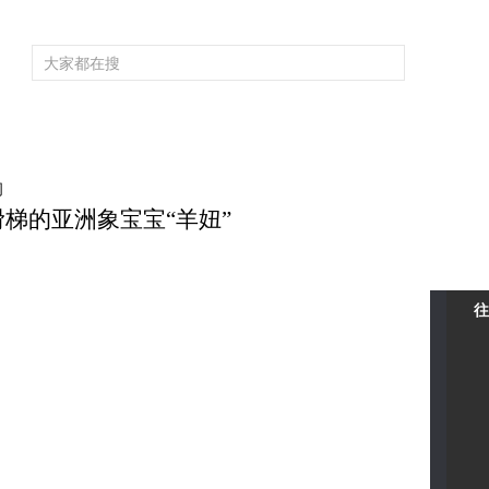
频道大全
栏目大全
片库
4K专区
听
育
电影
国防军事
电视剧
纪录
科教
戏曲
社会与法
少
间
滑梯的亚洲象宝宝“羊妞”
往