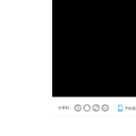
加
载
/
完
成
:
0%
分享到：
手机观