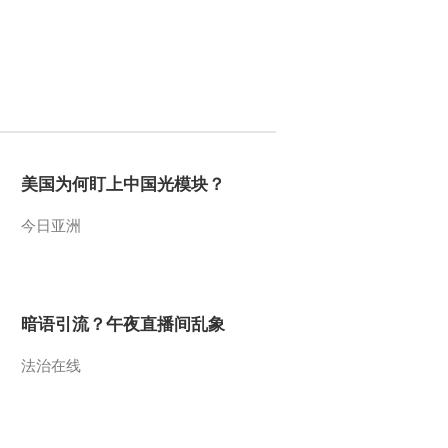
时间表
2019-01-05 16:17:29
[新闻直播间]贵州湄潭 冰
雪路上超车 车速过快酿
事故
2019-01-05 16:17:28
美国为何盯上中国光模块？
[新闻直播间]上海 非法营
运且套牌 司机被行拘
今日亚洲
2019-01-05 16:15:30
[新闻直播间]山东青岛 买
短途坐长途 10名逃票旅
暗语引流？午夜直播间乱象
客被查
法治在线
2019-01-05 16:15:30
[新闻直播间]叙媒：国际
联盟空袭又致平民身亡