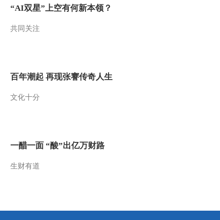
“AI双星”上空有何新本领？
2019-01-05 16:15:30
共同关注
[新闻直播间]河北 铁路警
方打掉一制贩假票窝点
2019-01-05 16:11:28
百年潮起 再现张謇传奇人生
[新闻直播间]安徽 春运将
文化十分
近 警惕“借手机”骗局
2019-01-05 16:09:29
[新闻直播间]上海 轻信网
一醋一面 “酸”出亿万财路
友 欲转账5200英镑被劝
阻
生财有道
2019-01-05 15:53:29
[新闻直播间]新闻速览