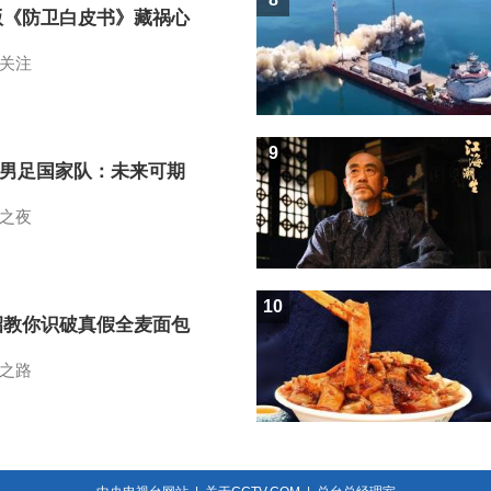
版《防卫白皮书》藏祸心
关注
9
7男足国家队：未来可期
之夜
10
招教你识破真假全麦面包
之路