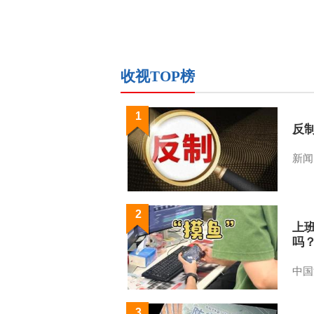
收视TOP榜
1
反
新闻
2
上
吗
中国
3