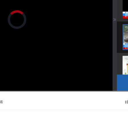
正
在
加
载
视
频
播
放
器。
播
画
静
放
质
音
速
(m)
度
看