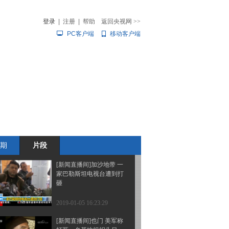
续“停摆” 民众生活受影响
登录
|
注册
|
帮助
返回央视网
>>
PC客户端
移动客户端
2019-01-05 16:25:28
[新闻直播间]美总统：政
音
热榜
府“停摆”恐将持续更久
微视频
儿
音乐
体育赛事
农业农村
2019-01-05 16:25:28
[新闻直播间]K1131 旅客
突发疾病 列车上紧急救
助
期
片段
2019-01-05 16:23:29
[新闻直播间]加沙地带 一
家巴勒斯坦电视台遭到打
砸
2019-01-05 16:23:29
[新闻直播间]也门 美军称