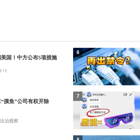
6
制美国！中方公布5项措施
1+1
7
班“摸鱼”公司有权开除
？
法治观察
8