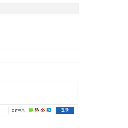
2019-01-05 16:21:30
[新闻直播间]叙利亚局势
叙库武寻求与叙政府达成
协议
2019-01-05 16:19:28
[新闻直播间]浙江台州 获
救人员已妥善安置 搜救
正进行
2019-01-05 16:19:28
[新闻直播间]东部战区 渔
船失事 海军铜仁舰救起
六名渔民
2019-01-05 16:17:29
[新闻直播间]叙利亚局势
美官员：美从叙撤军没有