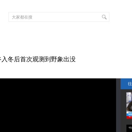
频道大全
栏目大全
片库
4K专区
听
育
电影
国防军事
电视剧
纪录
科教
戏曲
社会与法
少
象谷入冬后首次观测到野象出没
往