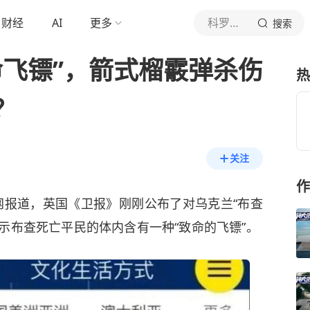
财经
AI
更多
科罗廖夫
搜索
命飞镖”，箭式榴霰弹杀伤
热
？
关注
作
网报道，英国《卫报》刚刚公布了对乌克兰“布查
示布查死亡平民的体内含有一种“致命的飞镖”。