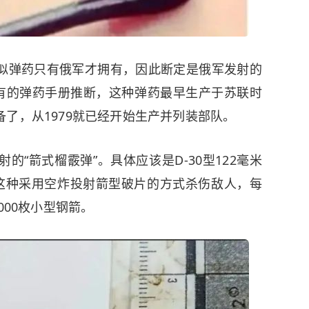
似弹药只有俄军才拥有，因此断定是俄军发射的
已有的弹药手册推断，这种弹药最早生产于苏联时
了，从1979就已经开始生产并列装部队。
“箭式榴霰弹”。具体应该是D-30型122毫米
。这种采用空炸投射箭型破片的方式杀伤敌人，每
000枚小型钢箭。