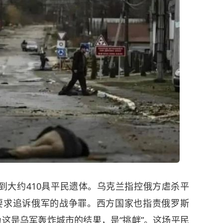
到大约410具平民遗体。乌克兰指控俄方虐杀平
并要求追诉俄军的战争罪。西方国家也指责俄罗斯
为这是乌军轰炸城市的结果，是“挑衅”。这场平民