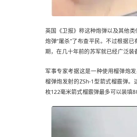
英国《卫报》称这种炮弹以及其他类
炮弹“屠杀”了布查平民。不过根据
期，在几十年前的苏军就已经广泛装备
军事专家考据这是一种使用榴弹炮发射的
榴弹炮发射的ZSh-1型箭式榴霰弹
枚122毫米箭式榴霰弹最多可以装填8