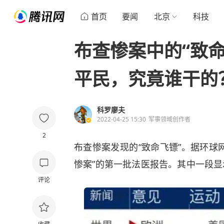
首页
要闻
北京
科技
布查惨案中的“致
平民，究竟谁干的
科罗廖夫
2022-04-25 15:30
军事领域创作者
2
布查惨案发现的“致命飞镖”。据环球
惨案”的第一批法医报告。其中一段显
评论