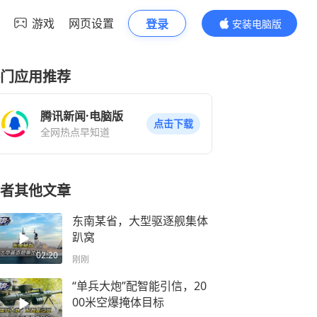
游戏
网页设置
登录
安装电脑版
内容更精彩
门应用推荐
腾讯新闻·电脑版
点击下载
全网热点早知道
者其他文章
东南某省，大型驱逐舰集体
趴窝
02:20
刚刚
“单兵大炮”配智能引信，20
00米空爆掩体目标