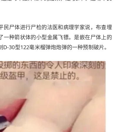
平民尸体进行尸检的法医和病理学家说，布查埋
了一种箭状体的小型金属飞镖。是嵌在尸体上的
制D-30型122毫米榴弹炮炮弹的一种预制破片。