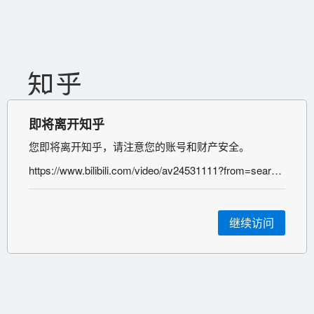
即将离开知乎
您即将离开知乎，请注意您的账号和财产安全。
https://www.bilibili.com/video/av24531111?from=search&seid=15521548757108436525
继续访问