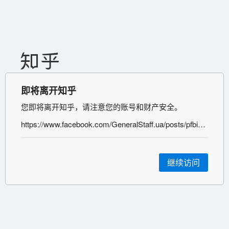
即将离开知乎
您即将离开知乎，请注意您的账号和财产安全。
https://www.facebook.com/GeneralStaff.ua/posts/pfbid05XEkbjKACXf3utEgWgDinq11fKmVFF6JRAhNvwB2AAfgpDMRnQeifenp66f9SAcEl;%C2%A0https://t.me/rlz_the_kraken/52942;%C2%A0https://www.facebook.com/watch/?v=3313438135606276;
继续访问