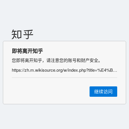
即将离开知乎
您即将离开知乎，请注意您的账号和财产安全。
https://zh.m.wikisource.org/w/index.php?title=%E4%BF%AE%E6%96%87%E5%BE%A1%E8%A6%BD&action=edit&redlink=1
继续访问