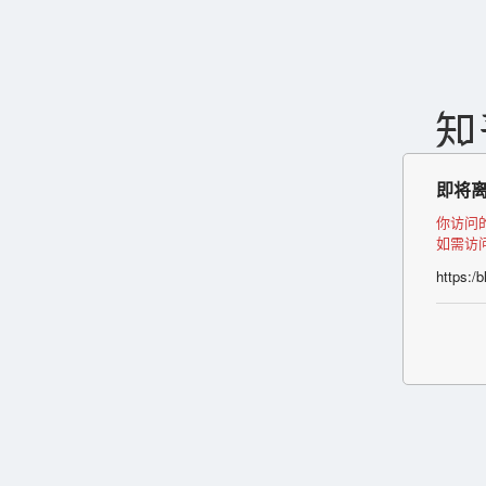
即将
你访问
如需访
https:/