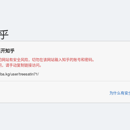
离开知乎
的网站有安全风险，切勿在该网站输入知乎的账号和密码。
问，请手动复制链接访问。
yba.kg/user/treesatin71/
为什么有安